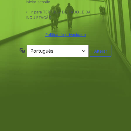
Iniciar sessão
← Ir para TERTÚLIA DO FADO…E DA
INQUIETAÇÃO
Política de privacidade
Idioma