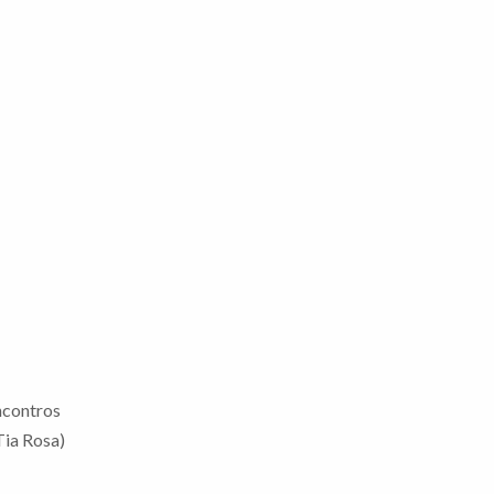
ncontros
Tia Rosa)